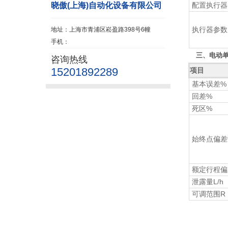
晓傲(上海)自动化设备有限公司
配置执行器
执行器参数
地址：上海市青浦区崧盈路398号6幢
手机：
三、电动单
咨询热线
15201892289
项目
基本误差%
回差%
死区%
始终点偏差
额定行程偏
泄露量L/h
可调范围R