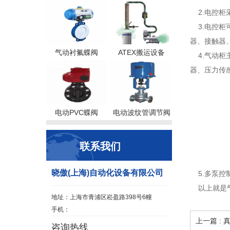
2.电控柜
3.电控柜
器、接触器
气动衬氟蝶阀
ATEX搬运设备
4.气动柜
器、压力传
电动PVC蝶阀
电动波纹管调节阀
联系我们
晓傲(上海)自动化设备有限公司
5.多泵控
以上就是气
地址：上海市青浦区崧盈路398号6幢
手机：
上一篇 :
咨询热线