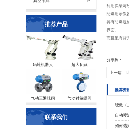
真空吊具
利用实绩与
防爆用示教
具有防爆规
推荐产品
界面。
而且配有背
分享到：
码垛机器人
超大负载
上一篇 :
推荐资
气动三通球阀
气动衬氟蝶阀
晓傲（
自动喷
联系我们
如何选