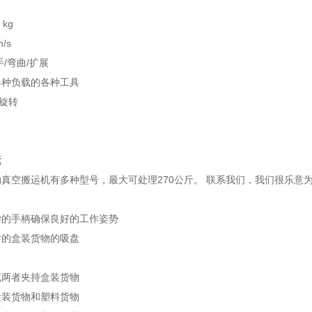
 kg
/s
/弯曲/扩展
各种负载的各种工具
度旋转
运
真空搬运机有多种型号，最大可处理270公斤。 联系我们，我们很乐意
学的手柄确保良好的工作姿势
寸的盒装货物的吸盘
或两者夹持盒装货物
盒装货物和塑料货物