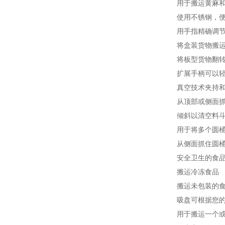
用于搬运黄麻
使用不锈钢，
用手指精确调
将盒装货物搬
将板型货物翻转
扩展手柄可以
真空技术夹持
从顶部或侧面
倾斜以清空料
用于将多个圆
从侧面抓住圆
安全卫生的食
搬运冷冻食品
搬运未包装的
吸盘可根据您
用于搬运一个