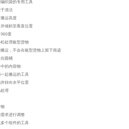
和编织袋的专用工具
便于清洁
节搬运高度
运并倾斜至垂直位置
360度
轻松处理板型货物
和搬运，不会在板型货物上留下痕迹
抓住圆桶
斗中的内容物
桶一起搬运的工具
桶并转向水平位置
品处理
食物
的需求进行调整
或多个组件的工具