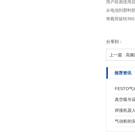
用户容易使用
从电池到塑料
将载荷旋转36
分享到：
上一篇 : 高
推荐资讯
FESTO
真空吸吊
焊接机器
气动柜的